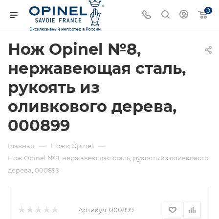
0
Нож Opinel №8,
нержавеющая сталь,
рукоять из
оливкового дерева,
000899
—
—
Главная
Ножи Opinel
Нож Opinel №8, нержавеющая сталь, рукоять из оливкового
дерева, 000899
Артикул:
000899