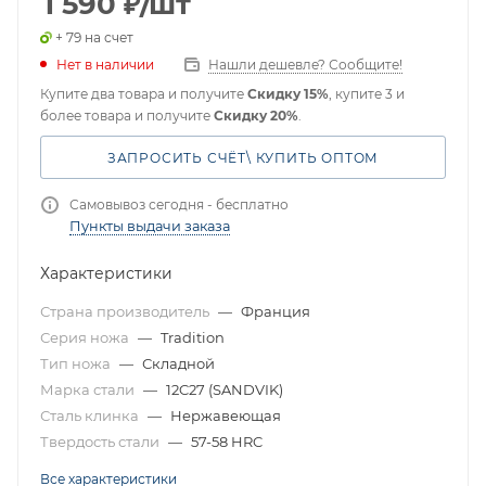
1 590
₽
/шт
+ 79 на счет
Нет в наличии
Нашли дешевле? Сообщите!
Купите два товара и получите
Скидку 15%
, купите 3 и
более товара и получите
Скидку 20%
.
ЗАПРОСИТЬ СЧЁТ\ КУПИТЬ ОПТОМ
Самовывоз сегодня - бесплатно
Пункты выдачи заказа
Характеристики
Страна производитель
—
Франция
Серия ножа
—
Tradition
Тип ножа
—
Складной
Марка стали
—
12C27 (SANDVIK)
Сталь клинка
—
Нержавеющая
Твердость стали
—
57-58 HRC
Все характеристики