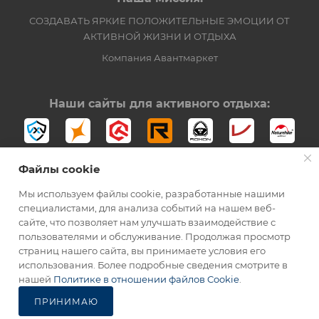
СОЗДАВАТЬ ЯРКИЕ ПОЛОЖИТЕЛЬНЫЕ ЭМОЦИИ ОТ
АКТИВНОЙ ЖИЗНИ И ОТДЫХА
Компания Авантмаркет
Наши сайты для активного отдыха:
Файлы cookie
Мы используем файлы cookie, разработанные нашими
специалистами, для анализа событий на нашем веб-
сайте, что позволяет нам улучшать взаимодействие с
2012-2026 © Официальный дистрибьютор Opinel в России
пользователями и обслуживание. Продолжая просмотр
страниц нашего сайта, вы принимаете условия его
использования. Более подробные сведения смотрите в
нашей
Политике в отношении файлов Cookie
.
ПРИНИМАЮ
Каталог
Избранные
Главная
Корзина
Кабинет