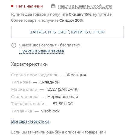
Нет в наличии
Нашли дешевле? Сообщите!
Купите два товара и получите
Скидку 15%
, купите 3 и
более товара и получите
Скидку 20%
.
ЗАПРОСИТЬ СЧЁТ\ КУПИТЬ ОПТОМ
Самовывоз сегодня - бесплатно
Пункты выдачи заказа
Характеристики
Страна производитель
—
Франция
Тип ножа
—
Складной
Марка стали
—
12C27 (SANDVIK)
Сталь клинка
—
Нержавеющая
Твердость стали
—
57-58 HRC
Тип замка
—
Viroblock
Все характеристики
Если Вы заметили ошибку в описании товара или