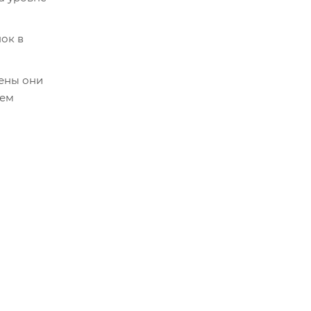
ок в
ены они
шем