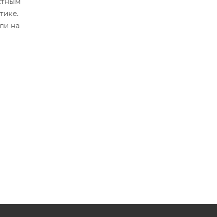
стным
тике.
ли на