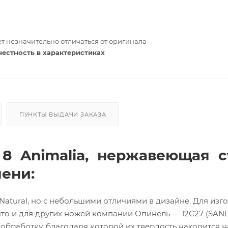
т незначительно отличаться от оригинала
честность в характеристиках
ПУНКТЫ ВЫДАЧИ ЗАКАЗА
 Animalia, нержавеющая с
лени:
 Natural, но с небольшими отличиями в дизайне. Для изг
что и для других ножей компании Опинель — 12С27 (SAND
обработку, благодаря которой их твердость находится н