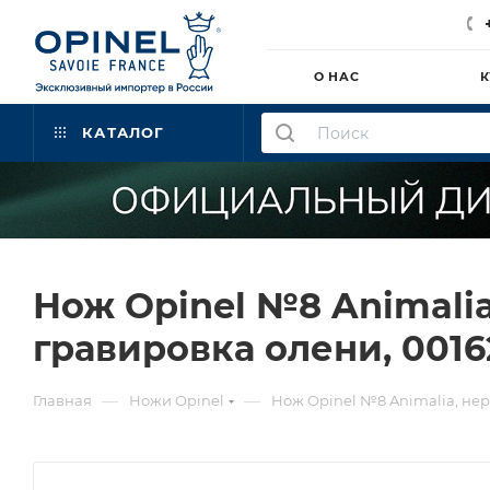
О НАС
К
КАТАЛОГ
Нож Opinel №8 Animalia
гравировка олени, 0016
—
—
Главная
Ножи Opinel
Нож Opinel №8 Animalia, нер