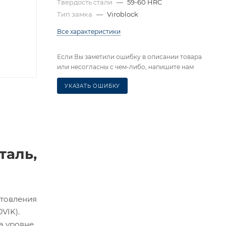
Твердость стали
—
59-60 HRC
Тип замка
—
Viroblock
Все характеристики
Если Вы заметили ошибку в описании товара
или несогласны с чем-либо, напишите нам
УКАЗАТЬ ОШИБКУ
таль,
отовления
VIK).
а уровне