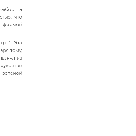
 выбор на
стью, что
ей формой
граб. Эта
аря тому,
льзнул из
 рукоятки
о зеленой