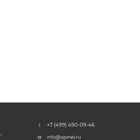
+7 (499) 490-09-46
ет
info@opinel.ru