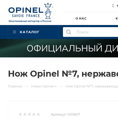
О НАС
К
КАТАЛОГ
Нож Opinel №7, нержаве
—
—
Главная
Ножи Opinel
Нож Opinel №7, нержавеющая
Артикул:
001607