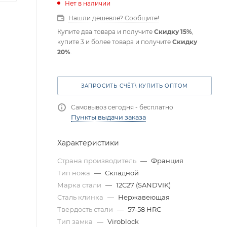
Нет в наличии
Нашли дешевле? Сообщите!
Купите два товара и получите
Скидку 15%
,
купите 3 и более товара и получите
Скидку
20%
.
ЗАПРОСИТЬ СЧЁТ\ КУПИТЬ ОПТОМ
Самовывоз сегодня - бесплатно
Пункты выдачи заказа
Характеристики
Страна производитель
—
Франция
Тип ножа
—
Складной
Марка стали
—
12C27 (SANDVIK)
Сталь клинка
—
Нержавеющая
Твердость стали
—
57-58 HRC
Тип замка
—
Viroblock