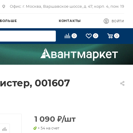
Офис: г. Москва, Варшавское шоссе, д. 47, корп. 4, пом. 19
 БОЛЬШЕ
КОНТАКТЫ
ВОЙТИ
0
0
0
истер, 001607
1 090
₽
/шт
+ 54 на счет