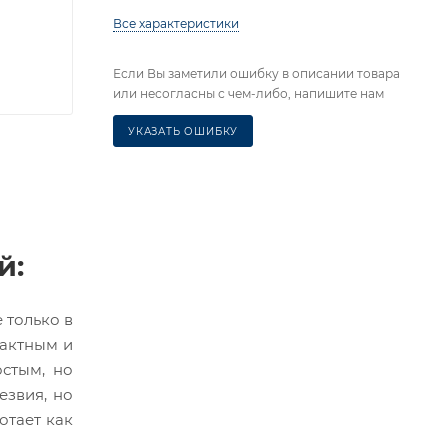
Все характеристики
Если Вы заметили ошибку в описании товара
или несогласны с чем-либо, напишите нам
УКАЗАТЬ ОШИБКУ
й:
 только в
пактным и
остым, но
езвия, но
отает как