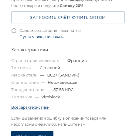
более товара и получите
Скидку 20%
.
ЗАПРОСИТЬ СЧЁТ\ КУПИТЬ ОПТОМ
Самовывоз сегодня - бесплатно
Пункты выдачи заказа
Характеристики
Страна производитель
—
Франция
Тип ножа
—
Складной
Марка стали
—
12C27 (SANDVIK)
Сталь клинка
—
Нержавеющая
Твердость стали
—
57-58 HRC
Тип замка
—
Viroblock
Все характеристики
Если Вы заметили ошибку в описании товара или
несогласны с чем-либо, напишите нам
УКАЗАТЬ ОШИБКУ