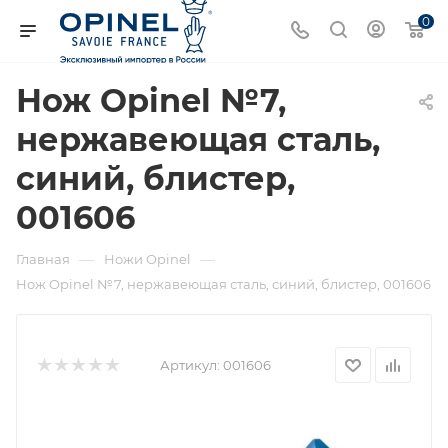
0
Нож Opinel №7,
нержавеющая сталь,
синий, блистер,
001606
—
—
Главная
Ножи Opinel
Нож Opinel №7, нержавеющая сталь, синий, блистер, 001606
Артикул:
001606