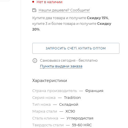
Нет в наличии
Нашли дешевле? Сообщите!
Купите два товара и получите
Скидку 15%
,
купите 3 и более товара и получите
Скидку
20%
.
ЗАПРОСИТЬ СЧЁТ\ КУПИТЬ ОПТОМ
Самовывоз сегодня - бесплатно
Пункты выдачи заказа
Характеристики
Страна производитель
—
Франция
Серия ножа
—
Tradition
Тип ножа
—
Складной
Марка стали
—
ХС90
Сталь клинка
—
Углеродистая
Твердость стали
—
59-60 HRC