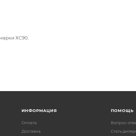
марки ХС90.
ИНФОРМАЦИЯ
ПОМОЩЬ
Оплата
Вопрос-отв
Доставка
Стать диле