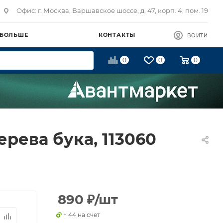
Офис: г. Москва, Варшавское шоссе, д. 47, корп. 4, пом. 19
 БОЛЬШЕ
КОНТАКТЫ
ВОЙТИ
0
0
0
ерева бука, 113060
890
₽
/шт
+ 44 на счет