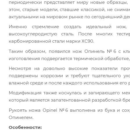
периодически представляет миру новые образцы,
этом, старые модели, ставшие классикой, не снима
актуальными на мировом рынке по сегодняшний де
Именно стремление создать идеальный нож,
высокоуглеродистую сталь. После многих тест
карбонированной стали марки ХС90.
Таким образом, появился нож Опинель №6 с кли
изготовления подвергается термической обработке, 
Несмотря на довольно высокие показатели проч
подвержены коррозии и требуют тщательного ух
влажной среде и после каждого использования его 
Модификация также коснулась и запирающего механ
который является запатентованной разработкой бр
Рукоять ножа Opinel №6 выполнена из бука и со
Опинелем.
Особенности: