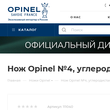
О НАС
К
КАТАЛОГ
Нож Opinel №4, углероди
—
—
Главная
Ножи Opinel
Нож Opinel №4, углеродистая 
Артикул:
111040