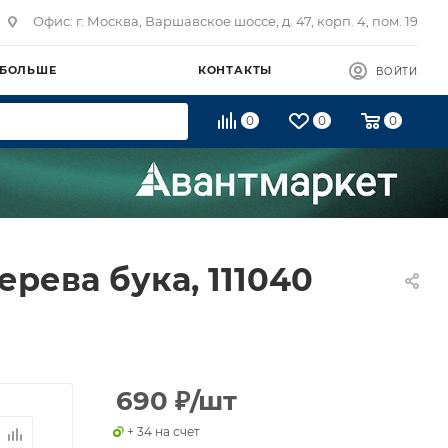
Офис: г. Москва, Варшавское шоссе, д. 47, корп. 4, пом. 19
 БОЛЬШЕ
КОНТАКТЫ
ВОЙТИ
0
0
0
ерева бука, 111040
690
₽
/шт
+ 34 на счет