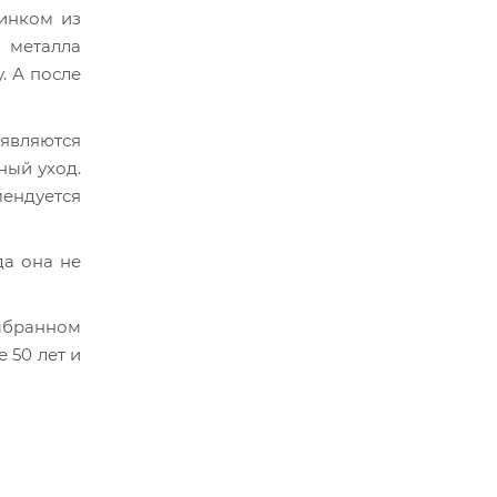
линком из
 металла
. А после
 являются
ный уход.
мендуется
да она не
ыбранном
 50 лет и