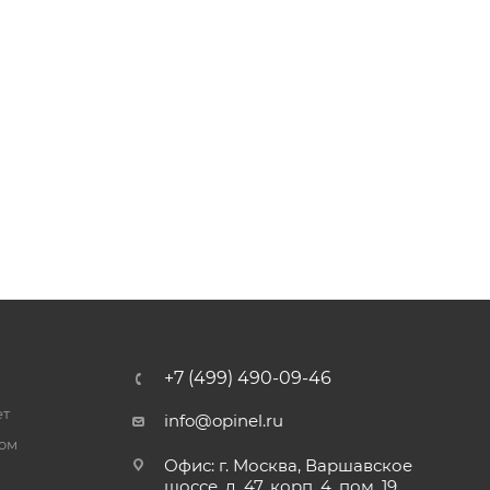
+7 (499) 490-09-46
ет
info@opinel.ru
ром
Офис: г. Москва, Варшавское
шоссе, д. 47, корп. 4, пом. 19