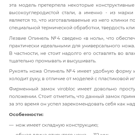
эта модель претерпела некоторые конструктивные
высокоуглеродистой стали, а именно - из марк
является то, что изготавливаемые из него клинки 
специальной термической обработки, твердость клин
Лезвие Опинель №4 сведено «в ноль», что обеспе
практически идеальными для универсального ножа.
В частности, не стоит надолго его оставлять во в
тщательно промывать и высушивать.
Рукоять ножа Опинель №4 имеет удобную форму и 
холодит руку, в отличие от моделей с пластиковой и
Фирменный замок virobloc имеет довольно прост
положении. Стоит отметить, что данный замок прим
за это время он успел зарекомендовать себя как на
Особенности:
нож имеет складную конструкцию;
общая длина открытого ножа — 112 мм;