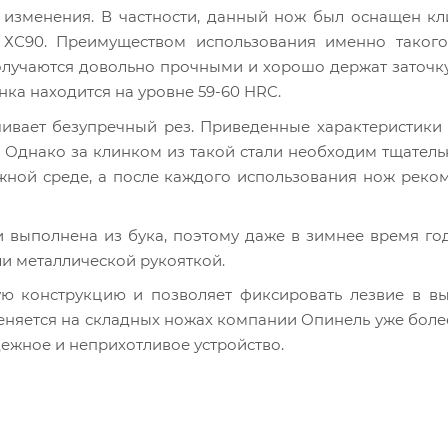
 изменения. В частности, данный нож был оснащен к
и ХС90. Преимуществом использования именно такого
получаются довольно прочными и хорошо держат заточку
ка находится на уровне 59-60 HRC.
чивает безупречный рез. Приведенные характеристики
 Однако за клинком из такой стали необходим тщатель
лажной среде, а после каждого использования нож реко
выполнена из бука, поэтому даже в зимнее время го
ли металлической рукояткой.
ую конструкцию и позволяет фиксировать лезвие в в
еняется на складных ножах компании Опинель уже более
дежное и неприхотливое устройство.