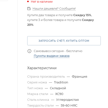
Нет в наличии
Нашли дешевле? Сообщите!
Купите два товара и получите
Скидку 15%
,
купите 3 и более товара и получите
Скидку
20%
.
ЗАПРОСИТЬ СЧЁТ\ КУПИТЬ ОПТОМ
Самовывоз сегодня - бесплатно
Пункты выдачи заказа
Характеристики
Страна производитель
—
Франция
Серия ножа
—
Tradition
Тип ножа
—
Складной
Марка стали
—
ХС90
Сталь клинка
—
Углеродистая
Твердость стали
—
59-60 HRC