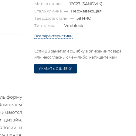
Марка стали
—
12C27 (SANDVIK)
Сталь клинка
—
Нержавеющая
Твердость стали
—
58 HRC
Тип замка
—
Viroblock
Все характеристики
Если Вы заметили ошибку в описании товара
или несогласны с чем-либо, напишите нам
УКАЗАТЬ ОШИБКУ
ель форму
 Опинелем
нимаются
й дизайн,
ологии и
лучшения,