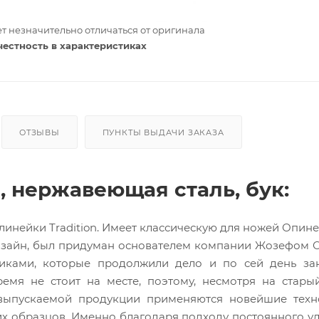
т незначительно отличаться от оригинала
честность в характеристиках
ОТЗЫВЫ
ПУНКТЫ ВЫДАЧИ ЗАКАЗА
, нержавеющая сталь, бук:
 линейки Tradition. Имеет классическую для ножей Опин
дизайн, был придуман основателем компании Жозефом
дниками, которые продолжили дело и по сей день за
емя не стоит на месте, поэтому, несмотря на стары
й выпускаемой продукции применяются новейшие техн
х образцов. Именно благодаря подходу постоянного у