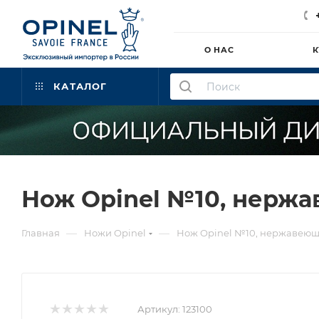
О НАС
К
КАТАЛОГ
Нож Opinel №10, нержав
—
—
Главная
Ножи Opinel
Нож Opinel №10, нержавеющая
Артикул:
123100