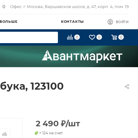
Офис: г. Москва, Варшавское шоссе, д. 47, корп. 4, пом. 19
 БОЛЬШЕ
КОНТАКТЫ
ВОЙТИ
0
0
0
бука, 123100
2 490
₽
/шт
+ 124 на счет