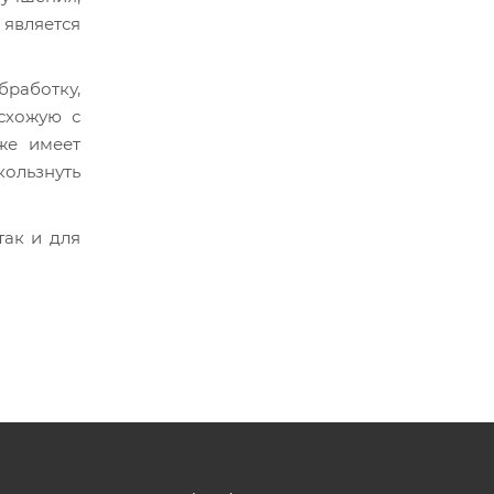
 является
работку,
схожую с
же имеет
кользнуть
так и для