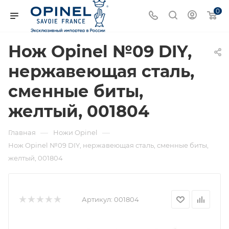
0
Нож Opinel №09 DIY,
нержавеющая сталь,
сменные биты,
желтый, 001804
—
—
Главная
Ножи Opinel
Нож Opinel №09 DIY, нержавеющая сталь, сменные биты,
желтый, 001804
Артикул:
001804