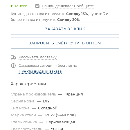
Много
Нашли дешевле? Сообщите!
Купите два товара и получите
Скидку 15%
, купите 3 и
более товара и получите
Скидку 20%
.
ЗАКАЗАТЬ В 1 КЛИК
ЗАПРОСИТЬ СЧЁТ\ КУПИТЬ ОПТОМ
Рассчитать доставку
Самовывоз сегодня - бесплатно
Пункты выдачи заказа
Характеристики
Страна производитель
—
Франция
Серия ножа
—
DIY
Тип ножа
—
Складной
Марка стали
—
12C27 (SANDVIK)
Сталь клинка
—
Нержавеющая
Твердость стали
—
58 HRC