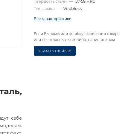
Твердость стали
—
57-58 HRC
Тип замка
—
Viroblock
Все характеристики
Если Вы заметили ошибку в описании товара
или несогласны с чем-либо, напишите нам
УКАЗАТЬ ОШИБКУ
таль,
дут себе
 моделям.
тот факт.