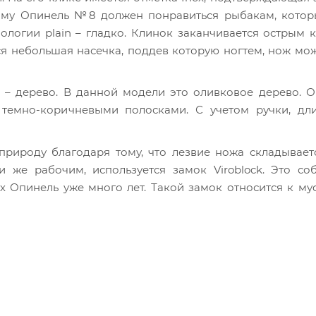
тому Опинель №8 должен понравиться рыбакам, котор
ологии plain – гладко. Клинок заканчивается острым 
ся небольшая насечка, поддев которую ногтем, нож мо
л – дерево. В данной модели это оливковое дерево. 
темно-коричневыми полосками. С учетом ручки, дл
рироду благодаря тому, что лезвие ножа складывает
 же рабочим, используется замок Viroblock. Это со
х Опинель уже много лет. Такой замок относится к м