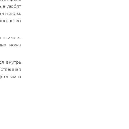
ые любят
кончиком.
жно легко
Оно имеет
ина ножа
ся внутрь
бственная
уфтовым и