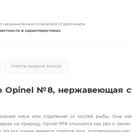
т незначительно отличаться от оригинала
честность в характеристиках
ПУНКТЫ ВЫДАЧИ ЗАКАЗА
 Opinel №8, нержавеющая с
езания мяса или отделения от костей рыбы. Они най
здках на природу. Opinel №8 относится как раз к таким
 На его клике имеется отметка Inox, подтверждающая э