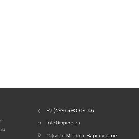
+7 (499) 490-09-46
ет
info@opinel.ru
ром
Офис: г. Москва, Варшавское