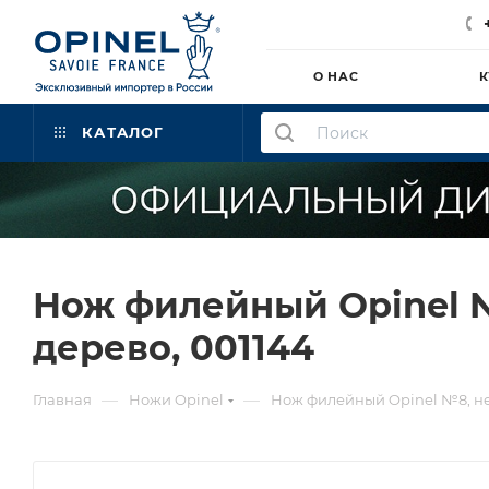
О НАС
К
КАТАЛОГ
Нож филейный Opinel №
дерево, 001144
—
—
Главная
Ножи Opinel
Нож филейный Opinel №8, не