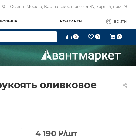
Офис: г. Москва, Варшавское шоссе, д. 47, корп. 4, пом. 19
 БОЛЬШЕ
КОНТАКТЫ
ВОЙТИ
0
0
0
рукоять оливковое
4 190
₽
/шт