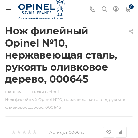
0
Нож филейный
Opinel №10,
нержавеющая сталь,
рукоять оливковое
дерево, 000645
—
—
Главная
Ножи Opinel
Нож филейный Opinel №10, нержавеющая сталь, рукоять
оливковое дерево, 000645
Артикул:
000645