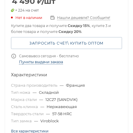
4 490
₽
/шт
+ 224 на счет
Нет в наличии
Нашли дешевле? Сообщите!
Купите два товара и получите
Скидку 15%
, купите 3 и
более товара и получите
Скидку 20%
.
ЗАПРОСИТЬ СЧЁТ\ КУПИТЬ ОПТОМ
Самовывоз сегодня - бесплатно
Пункты выдачи заказа
Характеристики
Страна производитель
—
Франция
Тип ножа
—
Складной
Марка стали
—
12C27 (SANDVIK)
Сталь клинка
—
Нержавеющая
Твердость стали
—
57-58 HRC
Тип замка
—
Viroblock
Все характеристики