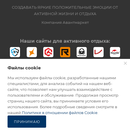
СОЗДАВАТЬ ЯРКИЕ ПОЛОЖИТЕЛЬНЫЕ ЭМОЦИИ ОТ
АКТИВНОЙ ЖИЗНИ И ОТДЫХА
Компания Авантмаркет
Наши сайты для активного отдыха:
Файлы cookie
Мы используем файлы cookie, разработанные нашими
специалистами, для анализа событий на нашем веб-
сайте, что позволяет нам улучшать взаимодействие с
2012-2026 © Официальный дистрибьютор Opinel в России
пользователями и обслуживание. Продолжая просмотр
страниц нашего сайта, вы принимаете условия его
использования. Более подробные сведения смотрите в
нашей
Политике в отношении файлов Cookie
.
ПРИНИМАЮ
Каталог
Избранные
Главная
Корзина
Кабинет