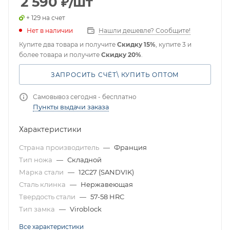
2 590
₽
/шт
+ 129 на счет
Нет в наличии
Нашли дешевле? Сообщите!
Купите два товара и получите
Скидку 15%
, купите 3 и
более товара и получите
Скидку 20%
.
ЗАПРОСИТЬ СЧЁТ\ КУПИТЬ ОПТОМ
Самовывоз сегодня - бесплатно
Пункты выдачи заказа
Характеристики
Страна производитель
—
Франция
Тип ножа
—
Складной
Марка стали
—
12C27 (SANDVIK)
Сталь клинка
—
Нержавеющая
Твердость стали
—
57-58 HRC
Тип замка
—
Viroblock
Все характеристики