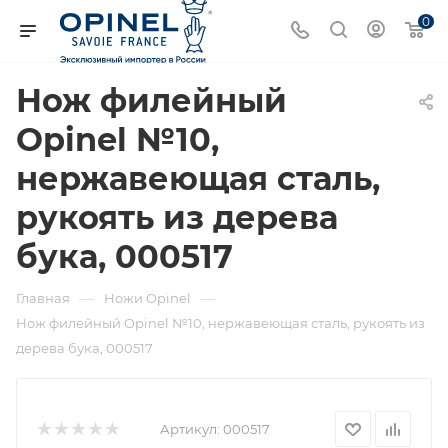
0
Нож филейный
Opinel №10,
нержавеющая сталь,
рукоять из дерева
бука, 000517
—
—
Главная
Ножи Opinel
Нож филейный Opinel №10, нержавеющая сталь, рукоять из
дерева бука, 000517
Артикул:
000517