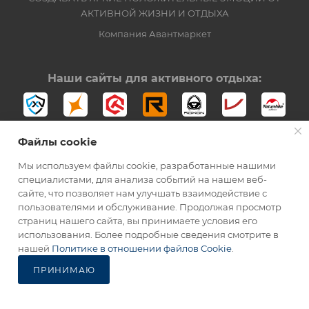
АКТИВНОЙ ЖИЗНИ И ОТДЫХА
Компания Авантмаркет
Наши сайты для активного отдыха:
Файлы cookie
Мы используем файлы cookie, разработанные нашими
специалистами, для анализа событий на нашем веб-
сайте, что позволяет нам улучшать взаимодействие с
2012-2026 © Официальный дистрибьютор Opinel в России
пользователями и обслуживание. Продолжая просмотр
страниц нашего сайта, вы принимаете условия его
использования. Более подробные сведения смотрите в
нашей
Политике в отношении файлов Cookie
.
ПРИНИМАЮ
Каталог
Избранные
Главная
Корзина
Кабинет