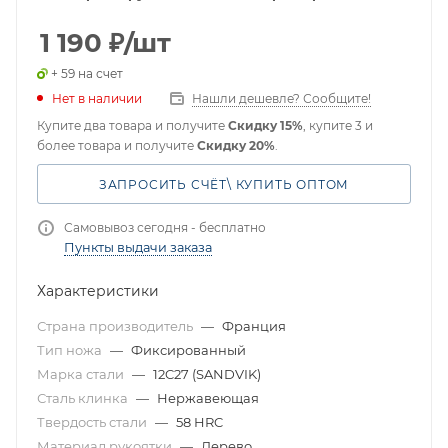
1 190
₽
/шт
+ 59 на счет
Нет в наличии
Нашли дешевле? Сообщите!
Купите два товара и получите
Скидку 15%
, купите 3 и
более товара и получите
Скидку 20%
.
ЗАПРОСИТЬ СЧЁТ\ КУПИТЬ ОПТОМ
Самовывоз сегодня - бесплатно
Пункты выдачи заказа
Характеристики
Страна производитель
—
Франция
Тип ножа
—
Фиксированный
Марка стали
—
12C27 (SANDVIK)
Сталь клинка
—
Нержавеющая
Твердость стали
—
58 HRC
Материал рукоятки
—
Дерево