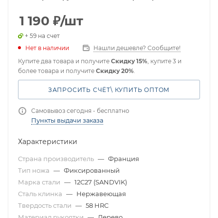
1 190
₽
/шт
+ 59 на счет
Нет в наличии
Нашли дешевле? Сообщите!
Купите два товара и получите
Скидку 15%
, купите 3 и
более товара и получите
Скидку 20%
.
ЗАПРОСИТЬ СЧЁТ\ КУПИТЬ ОПТОМ
Самовывоз сегодня - бесплатно
Пункты выдачи заказа
Характеристики
Страна производитель
—
Франция
Тип ножа
—
Фиксированный
Марка стали
—
12C27 (SANDVIK)
Сталь клинка
—
Нержавеющая
Твердость стали
—
58 HRC
Материал рукоятки
—
Дерево