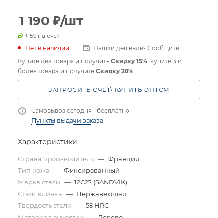
1 190
₽
/шт
+ 59 на счет
Нет в наличии
Нашли дешевле? Сообщите!
Купите два товара и получите
Скидку 15%
, купите 3 и
более товара и получите
Скидку 20%
.
ЗАПРОСИТЬ СЧЁТ\ КУПИТЬ ОПТОМ
Самовывоз сегодня - бесплатно
Пункты выдачи заказа
Характеристики
Страна производитель
—
Франция
Тип ножа
—
Фиксированный
Марка стали
—
12C27 (SANDVIK)
Сталь клинка
—
Нержавеющая
Твердость стали
—
58 HRC
Материал рукоятки
—
Дерево