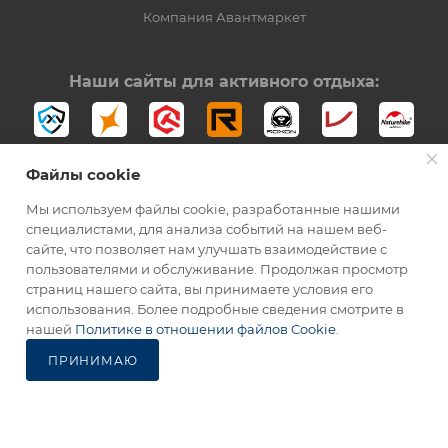
Компания Авантмаркет
Наши сайты для активного отдыха:
Файлы cookie
Мы используем файлы cookie, разработанные нашими
специалистами, для анализа событий на нашем веб-
сайте, что позволяет нам улучшать взаимодействие с
2012-2026 © Официальный дистрибьютор Opinel в России
пользователями и обслуживание. Продолжая просмотр
страниц нашего сайта, вы принимаете условия его
использования. Более подробные сведения смотрите в
нашей
Политике в отношении файлов Cookie
.
ПРИНИМАЮ
Каталог
Избранные
Главная
Корзина
Кабинет