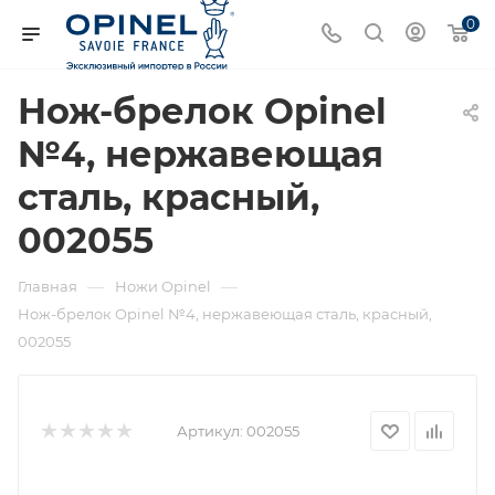
0
Нож-брелок Opinel
№4, нержавеющая
сталь, красный,
002055
—
—
Главная
Ножи Opinel
Нож-брелок Opinel №4, нержавеющая сталь, красный,
002055
Артикул:
002055