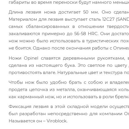
габариты во время переноски будут намного меньш
Длина лезвия ножа достигает 50 мм. Оно сдела
Материалом для лезвия выступает сталь 12С27 (SAN
самых сбалансированных в отношении твердости
закаливаются примерно до 56-58 HRC. Они достато
нож можно было использовать в туристических похо
не боится. Однако после окончания работы с Опинел
Ножи Opinel славятся деревянными рукоятками,
сделана из настоящего бука. Это светлое по цвет
противостоять влаге. Натуральные цвет и текстура 
Чтобы нож было удобно брать с собою и владелец 
продета цепочка из металла, оканчивающаяся коль
как карманный нож, но и использовать в роли брелк
Фиксация лезвия в этой складной модели осущест
был разработан непосредственно для компании Оп
Называется он – Viroblock.