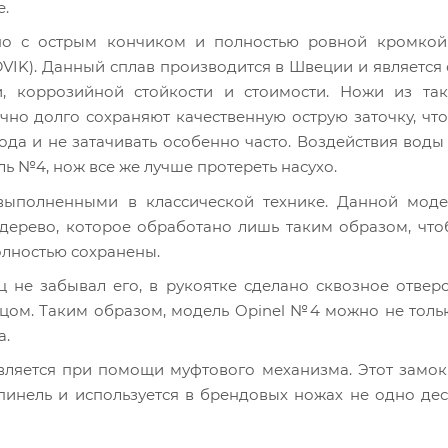
е.
но с острым кончиком и полностью ровной кромкой 
DVIK). Данный сплав производится в Швеции и является
, коррозийной стойкости и стоимости. Ножи из так
чно долго сохраняют качественную острую заточку, чт
да и не затачивать особенно часто. Воздействия воды
ь №4, нож все же лучше протереть насухо.
 выполненными в классической технике. Данной моде
у дерево, которое обработано лишь таким образом, чт
полностью сохранены.
не забывал его, в рукоятке сделано сквозное отверс
цом. Таким образом, модель Opinel №4 можно не толь
а.
вляется при помощи муфтового механизма. Этот замок
инель и используется в брендовых ножах не одно дес