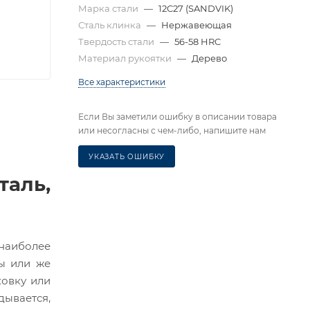
Марка стали
—
12C27 (SANDVIK)
Сталь клинка
—
Нержавеющая
Твердость стали
—
56-58 HRC
Материал рукоятки
—
Дерево
Все характеристики
Если Вы заметили ошибку в описании товара
или несогласны с чем-либо, напишите нам
УКАЗАТЬ ОШИБКУ
аль,
наиболее
ды или же
ковку или
дывается,