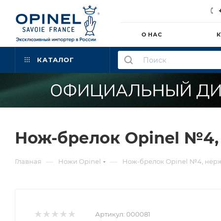
О НАС
К
КАТАЛОГ
Нож-брелок Opinel №4,
—
—
Главная
Ножи Opinel
Нож-брелок Opinel №4, нерж
Артикул:
000081