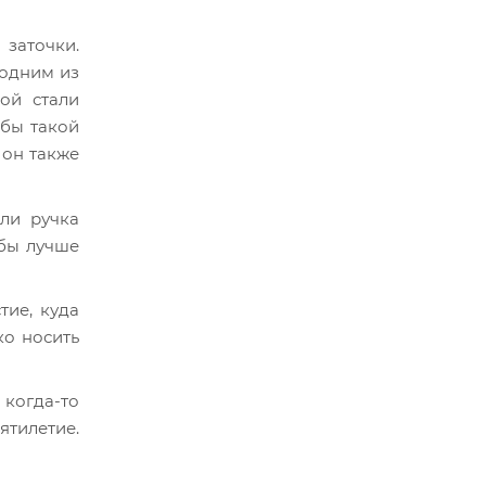
заточки.
 одним из
ой стали
обы такой
 он также
ли ручка
обы лучше
тие, куда
ко носить
 когда-то
ятилетие.