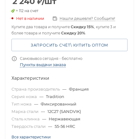
2 240
₽
/шт
+ 112 на счет
Нет в наличии
Нашли дешевле? Сообщите!
Купите два товара и получите
Скидку 15%
, купите 3 и
более товара и получите
Скидку 20%
.
ЗАПРОСИТЬ СЧЁТ\ КУПИТЬ ОПТОМ
Самовывоз сегодня - бесплатно
Пункты выдачи заказа
Характеристики
Страна производитель
—
Франция
Серия ножа
—
Tradition
Тип ножа
—
Фиксированный
Марка стали
—
12C27 (SANDVIK)
Сталь клинка
—
Нержавеющая
Твердость стали
—
55-56 HRC
Все характеристики