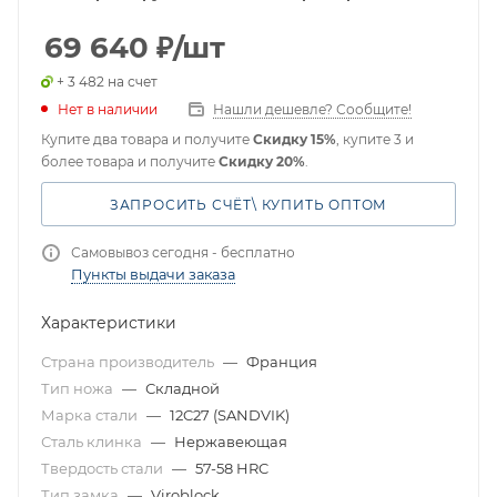
69 640
₽
/шт
+ 3 482 на счет
Нет в наличии
Нашли дешевле? Сообщите!
Купите два товара и получите
Скидку 15%
, купите 3 и
более товара и получите
Скидку 20%
.
ЗАПРОСИТЬ СЧЁТ\ КУПИТЬ ОПТОМ
Самовывоз сегодня - бесплатно
Пункты выдачи заказа
Характеристики
Страна производитель
—
Франция
Тип ножа
—
Складной
Марка стали
—
12C27 (SANDVIK)
Сталь клинка
—
Нержавеющая
Твердость стали
—
57-58 HRC
Тип замка
—
Viroblock