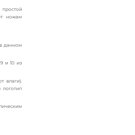
о простой
ют ножам
 в данном
9 и 10 из
т влаги).
 логотип
лическим