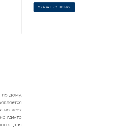
УКАЗАТЬ ОШИБКУ
 по дому,
оявляется
а во всех
но где-то
нных для