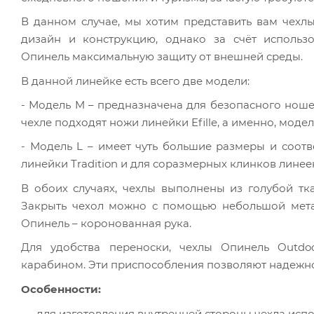
В данном случае, мы хотим представить вам чехл
дизайн и конструкцию, однако за счёт использ
Опинель максимальную защиту от внешней среды.
В данной линейке есть всего две модели:
- Модель M – предназначена для безопасного нош
чехле подходят ножи линейки Efille, а именно, модел
- Модель L – имеет чуть большие размеры и соот
линейки Tradition и для соразмерных клинков линее
В обоих случаях, чехлы выполнены из голубой тка
Закрыть чехол можно с помощью небольшой мета
Опинель – коронованная рука.
Для удобства переноски, чехлы Опинель Outd
карабином. Эти приспособления позволяют надежно 
Особенности:
для изготовления внутренней стороны чехла испо