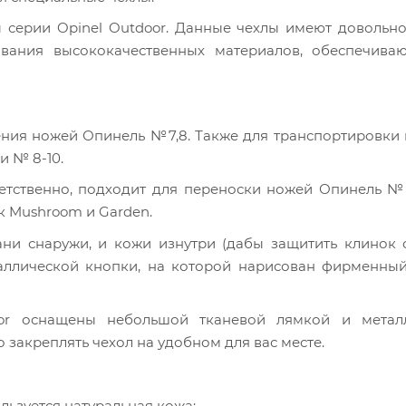
ы серии Opinel Outdoor. Данные чехлы имеют довольн
ования высококачественных материалов, обеспечива
ения ножей Опинель №7,8. Также для транспортировки
и № 8-10.
ветственно, подходит для переноски ножей Опинель №
к Mushroom и Garden.
ни снаружи, и кожи изнутри (дабы защитить клинок о
ллической кнопки, на которой нарисован фирменный
oor оснащены небольшой тканевой лямкой и метал
закреплять чехол на удобном для вас месте.
льзуется натуральная кожа;