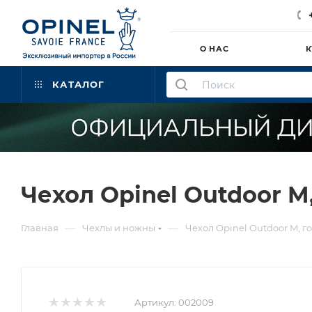
О НАС
К
КАТАЛОГ
Чехол Opinel Outdoor M
—
—
Главная
Чехлы и ножны
Чехол Opinel Outdoor M, г
Артикул:
002009