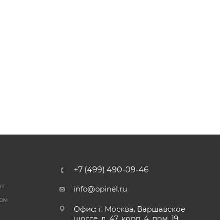
+7 (499) 490-09-46
ет
info@opinel.ru
ром
Офис: г. Москва, Варшавское
шоссе, д. 47, корп. 4, пом. 19